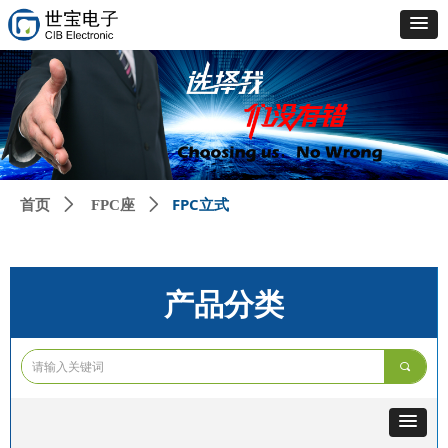
FPC立式
首页
ꄲ
FPC座
ꄲ
产品分类
끠