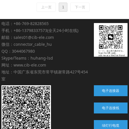
带塑胶盖，立贴带锁
上一页
1
下一页
电话：+86-769-82828565
手机：+86-13798337573(全天24小时在线)
邮箱：sales01@cib-ele.com
微信：connector_cable_hu
QQ：3044067980
Skype/Teams：huhang-lsd
网址：www.cib-ele.com
地址：中国广东省东莞市常平镇谢常路427号454
室
电子连接器
电子连接线
绿灯行电缆