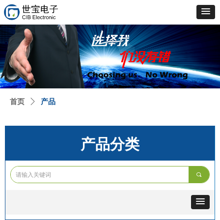
首页
ꄲ
产品
产品分类
끠