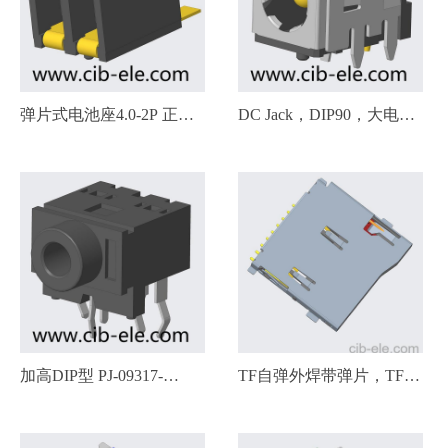
254-65W-032，Spring
Loaded (Pogo Pins)
弹片式电池座4.0-2P 正压
DC Jack，DIP90，大电
式，6.5H，BCM-400-65A-
流，金属外壳，DC-09528-
02，30204001，6.5H，大
XX，∅2.5/2.0mm，DC-
电流，SPRING BATTERY
09528-25，DC-09528-20，
2POS SMD
30101004，30101012，
DC-007B，DC-050，DC-
528，DC-532
加高DIP型 PJ-09317-
TF自弹外焊带弹片，TF-
X05，三级，圆头内径
070-01A-08W0，micro SD
3.5mm，垫高型
card Socket Push