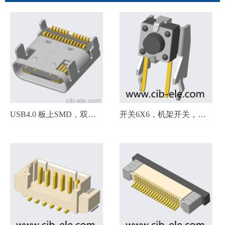
USB4.0 板上SMD，双排
开关6X6，机架开关，
贴片24Pin，U4-A243，
DIP90，下支架
U4-A242，U4-A24X，
CH7.5/10.0/12.5/6.0/7.0/9.0/4.0
L=7.8，脚长0.8/1.3，40
TS-76C4-XX75U-Y，高度
Gb/s，USB 4 Gen 3 Type C
H=4.3，5.0，6.0，6.5，
7.0，7.5，8.0，9.0，铁架/
铜架/不锈钢架