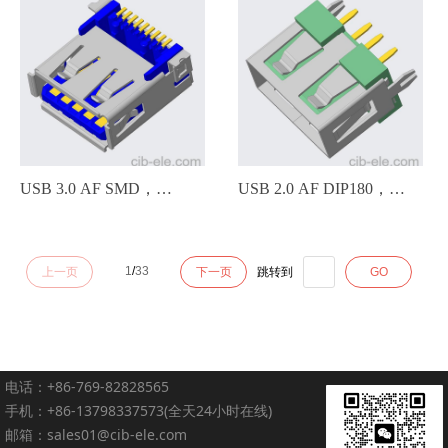
USB 3.0 AF SMD，
USB 2.0 AF DIP180，
L=14.45mm，有卷边，全
10mm无边，UF-11D8-
贴，蓝色塑胶，UF-21A-
054X，白色/黑色/紫色/橙
1
/
33
上一页
下一页
跳转到
GO
0X41，UF-21A-0041，UF-
色/绿色/蓝色/红色，UF-
21A-0141，20104018，
11D8-054W，UF-11D8-
20104001
054B，UF-11D8-054U，
UF-11D8-054R，UF-11D8-
电话：+86-769-82828565
054P，20101016，
手机：+86-13798337573(全天24小时在线)
201010**
邮箱：sales01@cib-ele.com