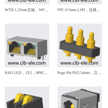
WTB-1.25mm立贴，WF-
FPC-0.5mm-2.0H，拉拔式
125-01B-XXS1，小脚，线
下接触，FPC-052-116-
对板连接器，Wire to
XX01，Contacts bottom
Board，Wafer，GH1.25，
WF-125-01B-XX01
RJ45 LED，1X2，8P8C，
Pogo Pin PH2.54mm，立式
DIP90度无弹片缺口朝
贴片，带尾巴，多种PIN
上，左黄右绿，
数，多种尺寸可定制，
20415009，Modular Jack，
BCP-254-XXW-YYZ，
Modular Connectors(RJ45)
BCP-254-45W-038，BCP-