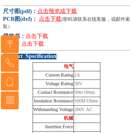
尺寸图
(pdf)：
点击预览或下载
PCB图(dxf)：
点击下载
密码请联系在线客服，或邮件索
(
取）
规格书：
点击下载
ꁸ
3D图：
点击下载
Product Specification
ꂅ
回到顶部
电气
Current Rating
2A
ꁗ
076982828565
Voltage Rating
50V
Contact Resistance
50m Ohms
ꀥ
QQ客服
Insulation Resistance
100M Ohms
Withstanding Voltage
200V AC
机械
微信二维码
Insertion Force