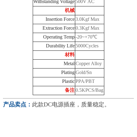
Withstanding Voltage
500V AC
机械
Insertion Force
3.0Kgf Max
Extraction Force
0.3Kgf Max
Operating Temp
-20~+70℃
Durability Life
5000Cycles
材料
Metal
Copper Alloy
Plating
Gold/Sn
Plastic
PPA/PBT
备注
0.5KPCS/Bag
产品卖点：
此款DC电源插座，质量稳定
。