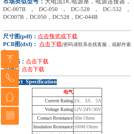
市场类似型号：
大电流DC电源座，电源连接器，
DC-007B，DC-050，DC-528，DC-532，
DC007B，DC050，DC528，DC-044B
尺寸图
(pdf)：
点击预览或下载
PCB图(dxf)：
点击下载
密码请联系在线客服，或邮件索
(
取）
ꁸ
规格书：
点击下载
3D图：
点击下载
ꂅ
回到顶部
Product Specification
电气
ꁗ
076982828565
Current Rating
2A、3A、5A
Voltage Rating
12V/24V/30V
ꀥ
QQ客服
Contact Resistance
50m Ohms
Insulation Resistance
100M Ohms
微信二维码